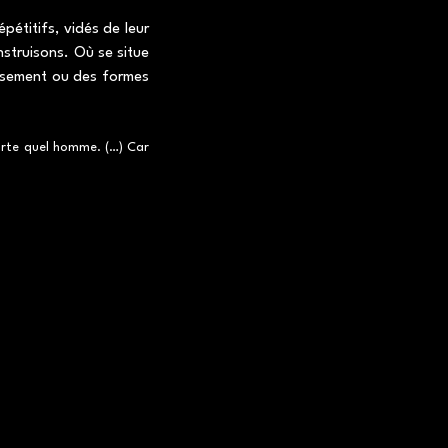
étitifs, vidés de leur
onstruisons. Où se situe
tissement ou des formes
porte quel homme. (…) Car